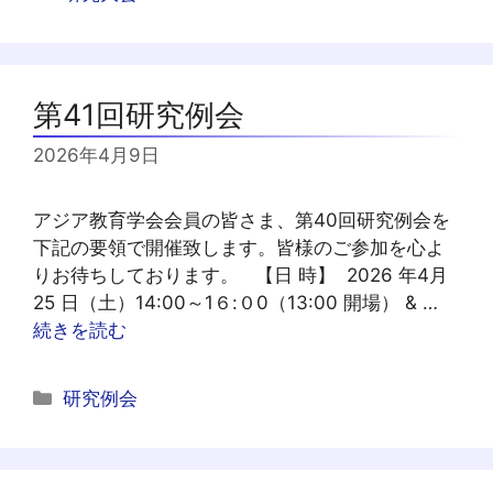
テ
ゴ
リ
ー
第41回研究例会
2026年4月9日
アジア教育学会会員の皆さま、第40回研究例会を
下記の要領で開催致します。皆様のご参加を心よ
りお待ちしております。 【日 時】 2026 年4月
25 日（土）14:00～1６:０0（13:00 開場） & …
続きを読む
カ
研究例会
テ
ゴ
リ