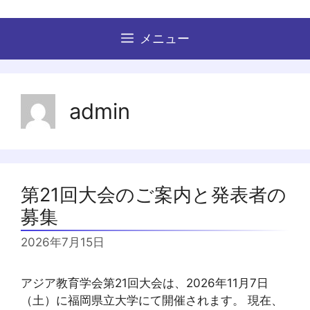
コ
ン
メニュー
テ
ン
ツ
へ
admin
ス
キ
ッ
プ
第21回大会のご案内と発表者の
募集
2026年7月15日
アジア教育学会第21回大会は、2026年11月7日
（土）に福岡県立大学にて開催されます。 現在、