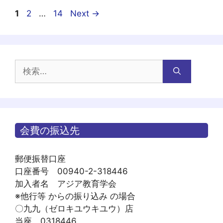
ー
投
Page
Page
Page
1
2
…
14
Next
→
稿
ナ
ビ
ゲ
検
ー
索:
シ
ョ
ン
会費の振込先
郵便振替口座
口座番号 00940-2-318446
加入者名 アジア教育学会
※他行等 からの振り込み の場合
〇九九（ゼロキユウキユウ）店
当座 0318446