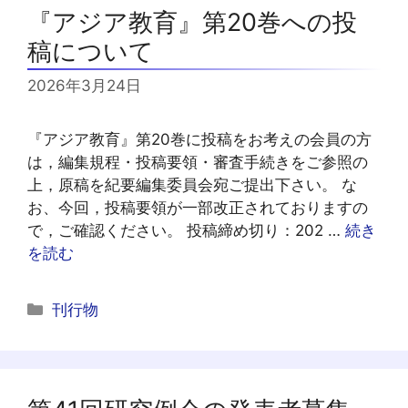
ー
『アジア教育』第20巻への投
稿について
2026年3月24日
『アジア教育』第20巻に投稿をお考えの会員の方
は，編集規程・投稿要領・審査手続きをご参照の
上，原稿を紀要編集委員会宛ご提出下さい。 な
お、今回，投稿要領が一部改正されておりますの
で，ご確認ください。 投稿締め切り：202 …
続き
を読む
カ
刊行物
テ
ゴ
リ
ー