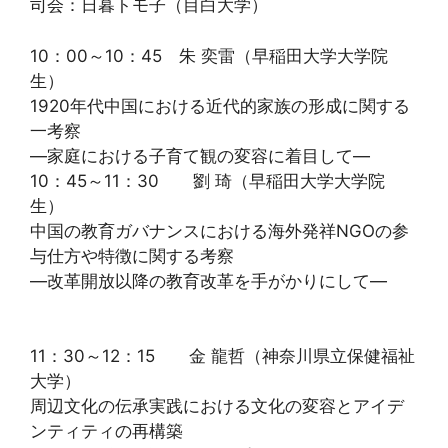
司会：日暮トモ子（目白大学）
10：00～10：45 朱 奕雷（早稲田大学大学院
生）
1920年代中国における近代的家族の形成に関する
一考察
―家庭における子育て観の変容に着目して―
10：45～11：30 劉 琦（早稲田大学大学院
生）
中国の教育ガバナンスにおける海外発祥NGOの参
与仕方や特徴に関する考察
―改革開放以降の教育改革を手がかりにして―
11：30～12：15 金 龍哲（神奈川県立保健福祉
大学）
周辺文化の伝承実践における文化の変容とアイデ
ンティティの再構築