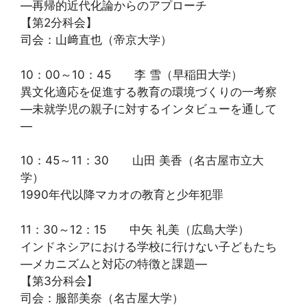
―再帰的近代化論からのアプローチ
【第2分科会】
司会：山﨑直也（帝京大学）
10：00～10：45 李 雪（早稲田大学）
異文化適応を促進する教育の環境づくりの一考察
―未就学児の親子に対するインタビューを通して
―
10：45～11：30 山田 美香（名古屋市立大
学）
1990年代以降マカオの教育と少年犯罪
11：30～12：15 中矢 礼美（広島大学）
インドネシアにおける学校に行けない子どもたち
―メカニズムと対応の特徴と課題―
【第3分科会】
司会：服部美奈（名古屋大学）