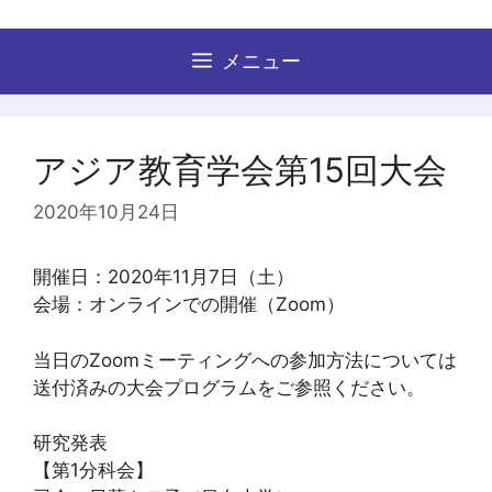
コ
ン
メニュー
テ
ン
ツ
へ
アジア教育学会第15回大会
ス
キ
2020年10月24日
ッ
プ
開催日：2020年11月7日（土）
会場：オンラインでの開催（Zoom）
当日のZoomミーティングへの参加方法については
送付済みの大会プログラムをご参照ください。
研究発表
【第1分科会】