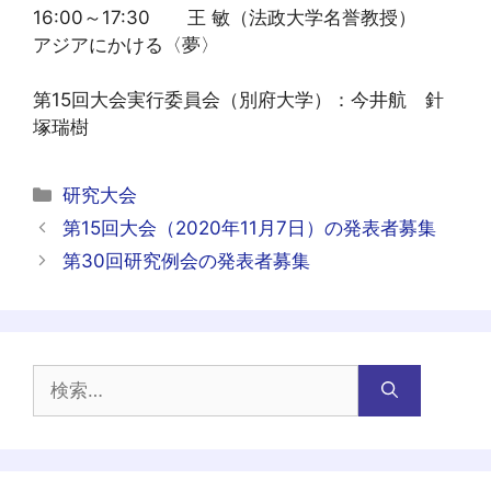
16:00～17:30 王 敏（法政大学名誉教授）
アジアにかける〈夢〉
第15回大会実行委員会（別府大学）：今井航 針
塚瑞樹
カ
研究大会
テ
投
第15回大会（2020年11月7日）の発表者募集
ゴ
稿
第30回研究例会の発表者募集
リ
ナ
ー
ビ
ゲ
ー
検
シ
索:
ョ
ン