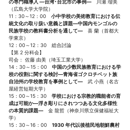
の専門職導入 ―台湾･台北市の事例―
川瀬 瑠美
（広島大学大学院）
11：30～12：00
小中学校の美術教育における伝
統文化の取り扱い意義と課題―中国内モンゴルの
民族学校の教科書分析を通して―
喜 蘭（首都大
学東京）
12：00～12：30 総合討論
【第 2 分科会】
司会： 佐藤 由美（埼玉工業大学）
14：30～15：00
中国の少数民族教育における学
校の役割に関する検討―青海省ゴクロチベット族
自治州の学校教育を事例として―
武 小燕（名古
屋経営短期大学）
15：00～15：30
学校における宗教的職能者の育
成は可能か―浮き彫りにされつつある文化多様性
の本質的課題―
金 龍哲（神奈川県立保健福祉大
学）
15：30～16：00
1930 年代以後植民地朝鮮農村