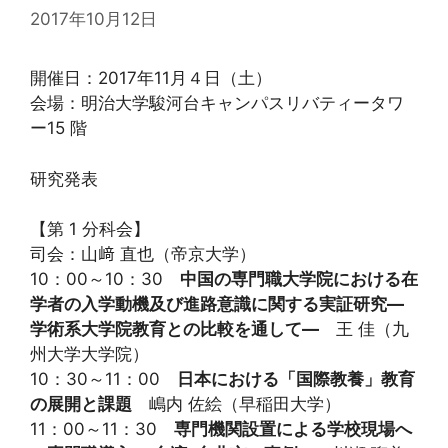
2017年10月12日
開催日：2017年11月４日（土）
会場：明治大学駿河台キャンパスリバティータワ
ー15 階
研究発表
【第 1 分科会】
司会：山﨑 直也（帝京大学）
10：00～10：30
中国の専門職大学院における在
学者の入学動機及び進路意識に関する実証研究―
学術系大学院教育との比較を通して―
王 佳（九
州大学大学院）
10：30～11：00
日本における「国際教養」教育
の展開と課題
嶋内 佐絵（早稲田大学）
11：00～11：30
専門機関設置による学校現場へ