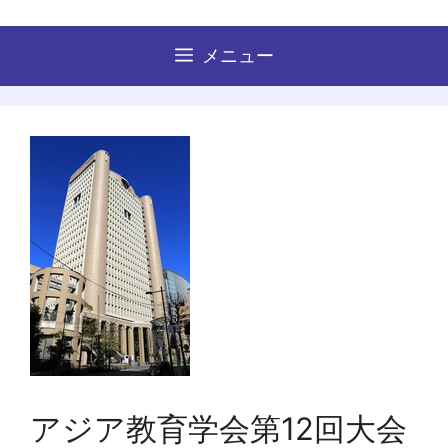
コ
ン
メニュー
テ
ン
ツ
へ
ス
キ
ッ
プ
アジア教育学会第12回大会