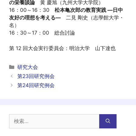
の栄養談論
黄 慶旭（九州大学大学院）
16：00～16：30
松本亀次郎の教育実践 ―日中
友好の理想を考える―
二見 剛史（志學館大学・
名）
16：30～17：00 総合討論
第 12 回大会実行委員会：明治大学 山下達也
カ
研究大会
テ
投
第23回研究例会
ゴ
稿
第24回研究例会
リ
ナ
ー
ビ
ゲ
ー
検
シ
索:
ョ
ン