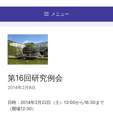
コ
ン
メニュー
テ
ン
ツ
へ
ス
キ
ッ
プ
第16回研究例会
2014年2月8日
日時：2014年2月22日（土）13:00から16:30まで
（開場12:30）