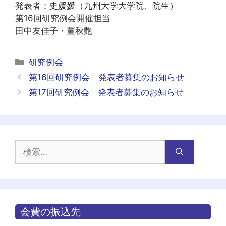
発表者：史媛媛（九州大学大学院、院生）
第16回
研究例会開催担当
田中友佳子・董秋艶
カ
研究例会
テ
投
第16回研究例会 発表者募集のお知らせ
ゴ
稿
第17回研究例会 発表者募集のお知らせ
リ
ナ
ー
ビ
ゲ
ー
検
シ
索:
ョ
ン
会費の振込先