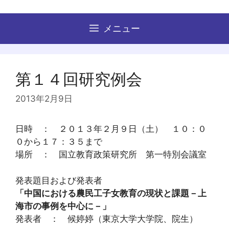
コ
ン
メニュー
テ
ン
ツ
へ
第１４回研究例会
ス
キ
2013年2月9日
ッ
プ
日時 ： ２０１３年２月９日（土） １０：０
０から１７：３５まで
場所 ： 国立教育政策研究所 第一特別会議室
発表題目および発表者
「中国における農民工子女教育の現状と課題－上
海市の事例を中心に－」
発表者 ： 候婷婷（東京大学大学院、院生）