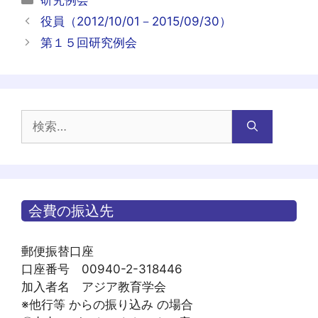
研究例会
テ
投
役員（2012/10/01－2015/09/30）
ゴ
稿
第１５回研究例会
リ
ナ
ー
ビ
ゲ
ー
検
シ
索:
ョ
ン
会費の振込先
郵便振替口座
口座番号 00940-2-318446
加入者名 アジア教育学会
※他行等 からの振り込み の場合