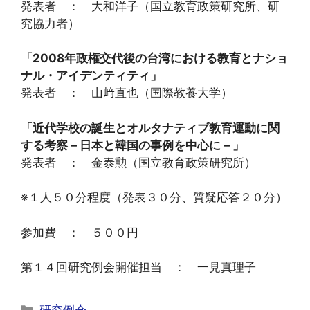
発表者 ： 大和洋子（国立教育政策研究所、研
究協力者）
「2008年政権交代後の台湾における教育とナショ
ナル・アイデンティティ」
発表者 ： 山﨑直也（国際教養大学）
「近代学校の誕生とオルタナティブ教育運動に関
する考察－日本と韓国の事例を中心に－」
発表者 ： 金泰勲（国立教育政策研究所）
※１人５０分程度（発表３０分、質疑応答２０分）
参加費 ： ５００円
第１４回研究例会開催担当 ： 一見真理子
カ