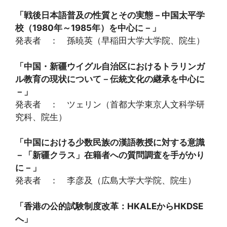
「戦後日本語普及の性質とその実態－中国太平学
校（1980年～1985年）を中心に－」
発表者 ： 孫暁英（早稲田大学大学院、院生）
「中国・新疆ウイグル自治区におけるトラリンガ
ル教育の現状について－伝統文化の継承を中心に
－」
発表者 ： ツェリン（首都大学東京人文科学研
究科、院生）
「中国における少数民族の漢語教授に対する意識
－「新疆クラス」在籍者への質問調査を手がかり
に－」
発表者 ： 李彦及（広島大学大学院、院生）
「香港の公的試験制度改革：HKALEからHKDSE
へ」