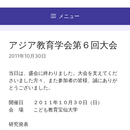
コ
ン
メニュー
テ
ン
ツ
へ
アジア教育学会第６回大会
ス
キ
2011年10月30日
ッ
プ
当日は、盛会に終わりました。大会を支えてくだ
さいました方々、また参加者の皆様、誠にありが
とうございました。
開催日 ２０１１年１０月３０日（日）
会 場 こども教育宝仙大学
研究発表