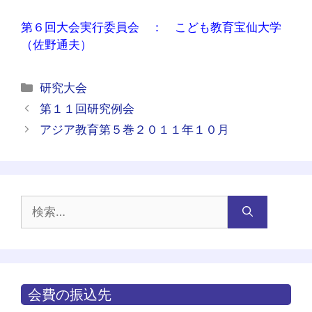
第６回大会実行委員会 ： こども教育宝仙大学
（佐野通夫）
カ
研究大会
テ
投
第１１回研究例会
ゴ
稿
アジア教育第５巻２０１１年１０月
リ
ナ
ー
ビ
ゲ
ー
検
シ
索:
ョ
ン
会費の振込先