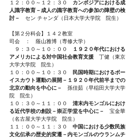
１２：００～１２：３０
カンボジアにおける成
人識字教育－成人の識字教育への参加の障壁の検
討－
セン チャンダ（日本大学大学院 院生）
【第２分科会】１４２教室
司会 ： 蔭山雅博（専修大学）
９：３０～１０：００
１９２０年代における
アメリカによる対中国社会教育支援
丁健（東京
大学大学院 院生）
１０：００～１０：３０
民国時期におけるボー
イスカウト運動の展開－１９２０年代前半までの
北京の動向を中心に－
孫佳茹（早稲田大学大学
院 院生）
１０：３０～１１：００
清末内モンゴルにおけ
る近代学校の創設－崇正学堂を中心に－
宝金華
（名古屋大学大学院 院生）
１１：００～１１：３０
中国における少数民族
文化伝承の歴史的変遷－内モンゴルのウランムチ