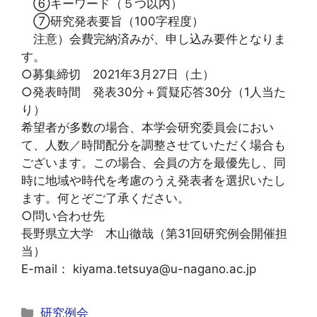
⑥キーワード（５つ以内）
⑦研究発表要旨（100字程度）
注意）会費完納済みが、申し込み要件となりま
す。
○募集締切 2021年3月27日（土）
○発表時間 発表30分＋質疑応答30分（1人当た
り）
希望者が多数の場合、本学会研究委員会におい
て、人数／時間配分を調整させていただく場合も
ございます。この場合、会員の方を最優先し、同
時に地域や時代を考慮のうえ発表者を選択いたし
ます。何とぞご了承ください。
○問い合わせ先
長野県立大学 木山徹哉（第31回研究例会開催担
当）
E-mail： kiyama.tetsuya@u-nagano.ac.jp
カ
研究例会