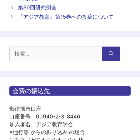
テ
投
第30回研究例会
ゴ
稿
『アジア教育』第15巻への投稿について
リ
ナ
ー
ビ
ゲ
ー
検
シ
索:
ョ
ン
会費の振込先
郵便振替口座
口座番号 00940-2-318446
加入者名 アジア教育学会
※他行等 からの振り込み の場合
〇九九（ゼロキユウキユウ）店