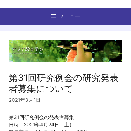
コ
ン
メニュー
テ
ン
ツ
へ
ス
キ
ッ
プ
第31回研究例会の研究発表
者募集について
2021年3月1日
第31回研究例会の発表者募集
日時 2021年4月24日（土）