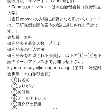
開催方法 オンライン（Zoom利用）
＊Zoomのメインホストは木山徹哉会員（長野県立
大学）
（当日zoomへの入場に必要となるIDとパスコード
は、同研究例会開催案内の際に通知される予定で
す。）
参加費 無料
研究発表者募集人数 若干名
研究発表の申込方法
研究発表を希望される会員は、以下の①～⑦を下
記のメールアドレスまでお知らせ下さい。
kiyama.tetsuya@u-nagano.ac.jp（第31 回研究例
会担当：木山徹哉会員）
①お名前
②ふりがな
③御所属
④メールアドレス
⑤研究発表題目