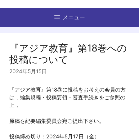
コ
ン
メニュー
テ
ン
ツ
へ
『アジア教育』第18巻への
ス
投稿について
キ
ッ
2024年5月15日
プ
『アジア教育』第18巻に投稿をお考えの会員の方
は，編集規程・投稿要領・審査手続きをご参照の
上，
原稿を紀要編集委員会宛ご提出下さい。
投稿締め切り：2024年5月17日（金）