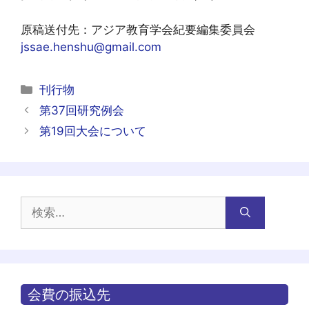
原稿送付先：アジア教育学会紀要編集委員会
jssae.henshu@gmail.com
カ
刊行物
テ
投
第37回研究例会
ゴ
稿
第19回大会について
リ
ナ
ー
ビ
ゲ
ー
検
シ
索:
ョ
ン
会費の振込先