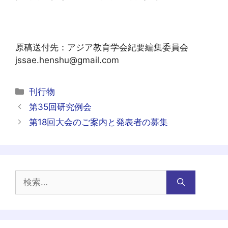
原稿送付先：アジア教育学会紀要編集委員会
jssae.henshu@gmail.com
カ
刊行物
テ
投
第35回研究例会
ゴ
稿
第18回大会のご案内と発表者の募集
リ
ナ
ー
ビ
ゲ
ー
検
シ
索:
ョ
ン