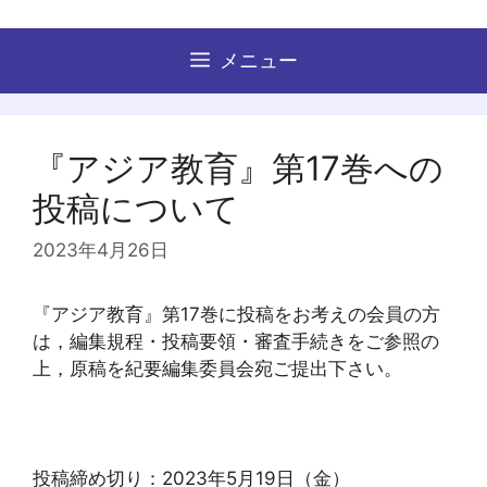
コ
ン
メニュー
テ
ン
ツ
へ
『アジア教育』第17巻への
ス
投稿について
キ
ッ
2023年4月26日
プ
『アジア教育』第17巻に投稿をお考えの会員の方
は，編集規程・投稿要領・審査手続きをご参照の
上，原稿を紀要編集委員会宛ご提出下さい。
投稿締め切り：2023年5月19日（金）